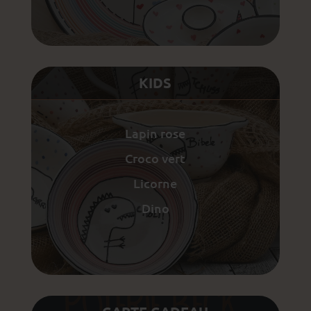
KIDS
Lapin rose
Croco vert
Licorne
Dino