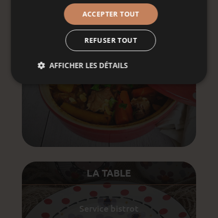
TAJINE
ACCEPTER TOUT
REFUSER TOUT
Voir les décors
AFFICHER LES DÉTAILS
LA TABLE
Service bistrot