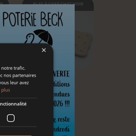
UR
PLAT À CAKE CHAT NOIR
×
notre trafic.
ec nos partenaires
vous leur avez
 plus
nctionnalité