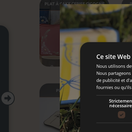
PLAT À CAKE CERISE CIGOGNE
P
Ce site Web 
Nous utilisons des
Nous partageons é
de publicité et d
fournies ou qu'ils
PLAT À CAKE ÉOLE
PL

Strictemen
nécessaire