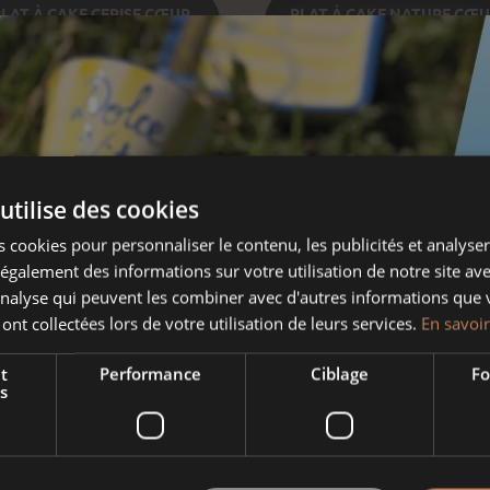
LAT À CAKE CERISE CŒUR
PLAT À CAKE NATURE CŒ
FRISE
FRISE
utilise des cookies
 cookies pour personnaliser le contenu, les publicités et analyser 
galement des informations sur votre utilisation de notre site av
'analyse qui peuvent les combiner avec d'autres informations que 
 ont collectées lors de votre utilisation de leurs services.
En savoir
AT À CAKE BLANC HERTZELE
t
Performance
Ciblage
Fo
s