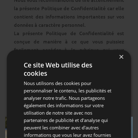
la présente Politique de Confidentialité car elle
contient des informations importantes sur vos
données à caractère personnel.
La présente Politique de Confidentialité est
conçue de manière à ce que vous puissiez
facilement accéder à la rubrique qui vous
×
intéresse.
Ce site Web utilise des
cookies
QUEL CONTEXTE LÉGAL ET
Nous utilisons des cookies pour
RÉGLEMENTAIRE APPLICABLE
personnaliser le contenu, les publicités et
analyser notre trafic. Nous partageons
À LA PROTECTION DES
également des informations sur votre
DONNÉES À CARACTÈRE
utilisation de notre site avec nos
PERSONNEL ?
partenaires de publicité et d'analyse qui
peuvent les combiner avec d'autres
informations que vous leur avez fournies