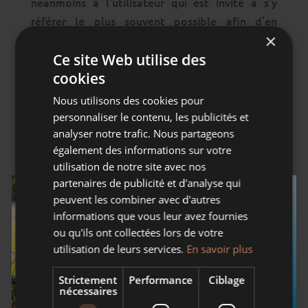
néanmoins à l’utilisateur qui est invité à s’y
référer le plus souvent possible afin d’en
×
prendre connaissance.
Ce site Web utilise des
Le présent site internet est la propriété de
cookies
POTERIE BECK, SAS au capital social de
Nous utilisons des cookies pour
228673,53 €, sis(e) 42 rue de Bischwiller 67620
personnaliser le contenu, les publicités et
SOUFFLENHEIM.
analyser notre trafic. Nous partageons
également des informations sur votre
utilisation de notre site avec nos
POTERIE BECK est immatriculée au Registre du
partenaires de publicité et d'analyse qui
commerce et des sociétés de : STRASBOURG
peuvent les combiner avec d'autres
sous le numéro 304327885.
informations que vous leur avez fournies
ou qu'ils ont collectées lors de votre
POTERIE BECK est assujetti(e) au régime de la
utilisation de leurs services.
En savoir plus
TVA (numéro de TVA intracommunautaire :
FR73304327885).
Strictement
Performance
Ciblage
nécessaires