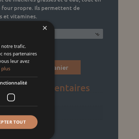
 four propre. Ils permettent de
s et vitamines.
×
notre trafic.
ec nos partenaires
vous leur avez
Ajouter au panier
 plus
nctionnalité
ons complémentaires
ND
23 × 15 × 13 cm
EPTER TOUT