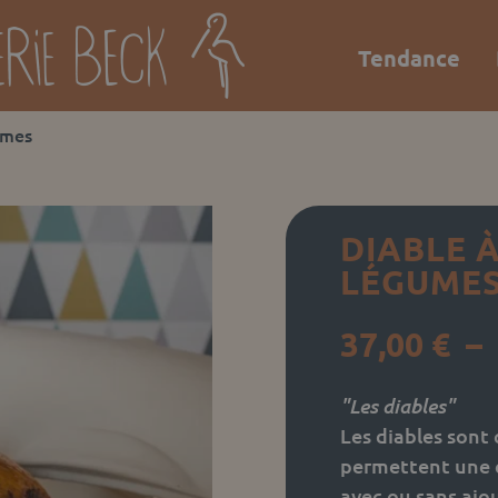
Tendance
umes
DIABLE 
LÉGUME
37,00
€
–
"Les diables"
Les diables sont 
permettent une cu
avec ou sans ajou