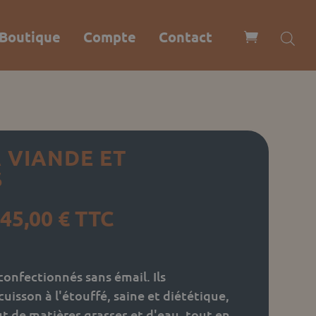
Boutique
Compte
Contact
À VIANDE ET
S
Plage
45,00
€
TTC
de
prix :
37,00 €
confectionnés sans émail. Ils
à
isson à l'étouffé, saine et diététique,
45,00 €
t de matières grasses et d'eau, tout en