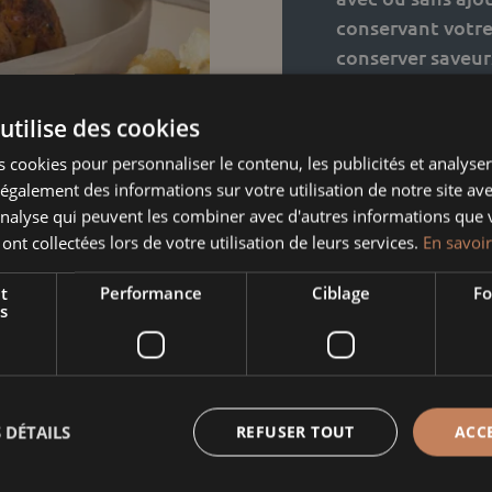
conservant votre
conserver saveur
Taille
utilise des cookies
 cookies pour personnaliser le contenu, les publicités et analyser 
galement des informations sur votre utilisation de notre site av
'analyse qui peuvent les combiner avec d'autres informations que 
quantité
 ont collectées lors de votre utilisation de leurs services.
En savoir
de
Diable
t
Performance
Ciblage
Fo
Informati
s
à
viande
Poids
et
Dimensions
légumes
 DÉTAILS
REFUSER TOUT
ACC