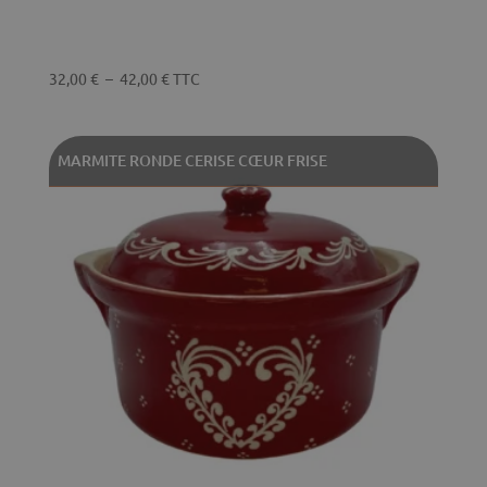
Plage
32,00
€
–
42,00
€
TTC
de
prix :
32,00 €
MARMITE RONDE CERISE CŒUR FRISE
à
42,00 €