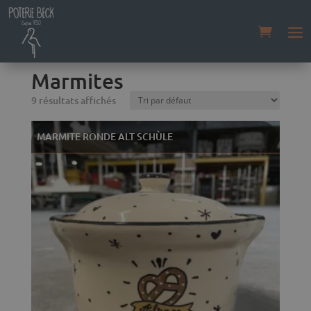
Accueil
/
Boutique
/
Terrines
/ Marmites
Marmites
9 résultats affichés
MARMITE RONDE ALT SCHÙLE