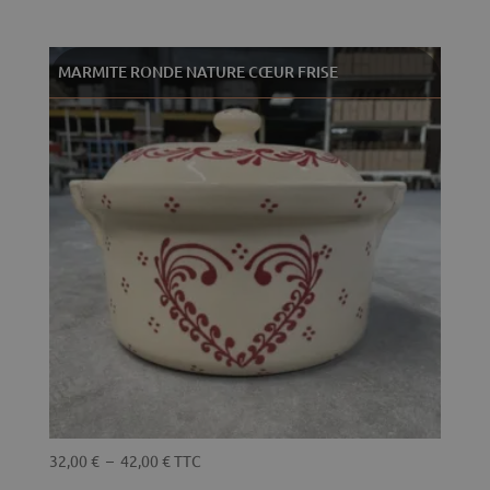
de
prix :
32,00 €
MARMITE RONDE NATURE CŒUR FRISE
à
42,00 €
Plage
32,00
€
–
42,00
€
TTC
de