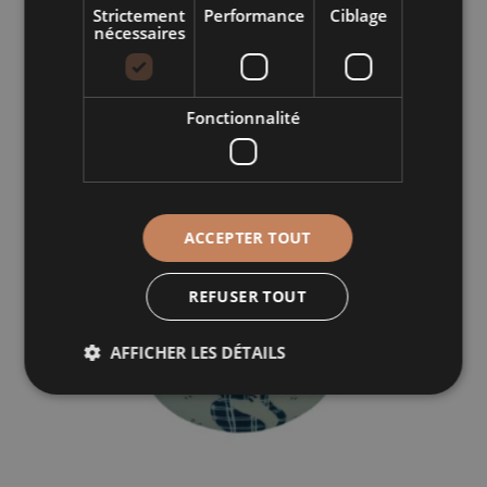
Strictement
Performance
Ciblage
nécessaires
Plage
32,00
€
–
42,00
€
TTC
de
prix :
32,00 €
Fonctionnalité
MARMITE RONDE CHAT NOIR
à
42,00 €
ACCEPTER TOUT
REFUSER TOUT
AFFICHER LES DÉTAILS