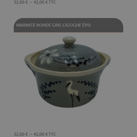
Plage
32,00
€
–
42,00
€
TTC
de
prix :
32,00 €
MARMITE RONDE GRIS CIGOGNE ÉPIS
à
42,00 €
Plage
32,00
€
–
42,00
€
TTC