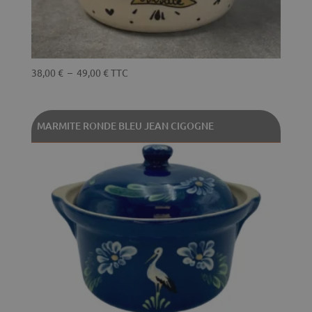
Plage
38,00
€
–
49,00
€
TTC
de
prix :
38,00 €
MARMITE RONDE BLEU JEAN CIGOGNE
à
49,00 €