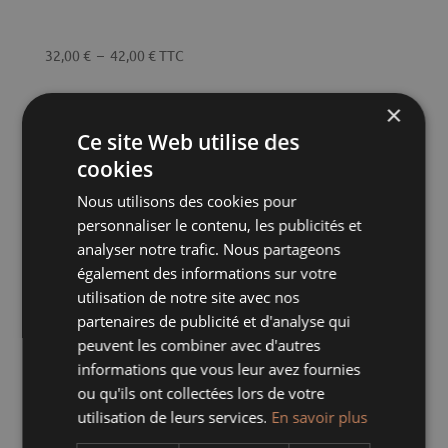
Plage
32,00
€
–
42,00
€
TTC
de
prix :
×
32,00 €
MARMITE RONDE CERISE MARGUERITE
Ce site Web utilise des
à
cookies
42,00 €
Nous utilisons des cookies pour
personnaliser le contenu, les publicités et
analyser notre trafic. Nous partageons
également des informations sur votre
utilisation de notre site avec nos
partenaires de publicité et d'analyse qui
peuvent les combiner avec d'autres
informations que vous leur avez fournies
ou qu'ils ont collectées lors de votre
utilisation de leurs services.
En savoir plus