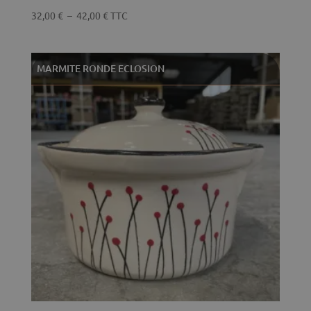
Plage
32,00
€
–
42,00
€
TTC
de
prix :
32,00 €
MARMITE RONDE ECLOSION
à
42,00 €