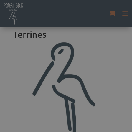
Accueil
/
Boutique
/ Terrines
Terrines