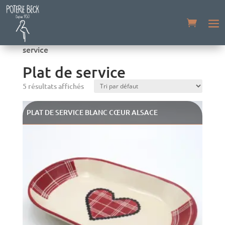
Accueil
/
Boutique
/
Tarte & cake
/ Plat de
service
Plat de service
5 résultats affichés
PLAT DE SERVICE BLANC CŒUR ALSACE