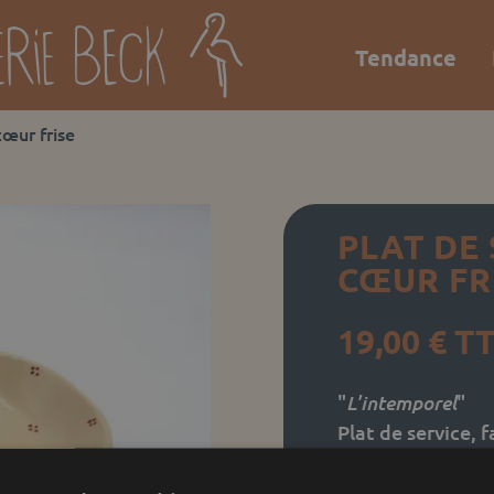
Tendance
cœur frise
PLAT DE
CŒUR FR
19,00
€
T
L'intemporel
"
"
Plat de service, 
Soufflenheim, Co
four.