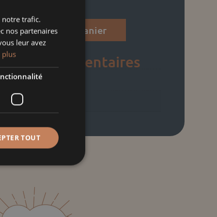
notre trafic.
Ajouter au panier
ec nos partenaires
vous leur avez
 plus
ons complémentaires
nctionnalité
640 kg
27 × 18 cm
EPTER TOUT