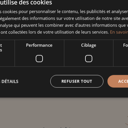
utilise des cookies
 cookies pour personnaliser le contenu, les publicités et analyser 
quantité
galement des informations sur votre utilisation de notre site av
de
'analyse qui peuvent les combiner avec d'autres informations que 
Plat
 ont collectées lors de votre utilisation de leurs services.
En savoir
Informati
de
service
t
Performance
Ciblage
Fo
Poids
s
nature
Dimensions
cœur
frise
 DÉTAILS
REFUSER TOUT
ACC