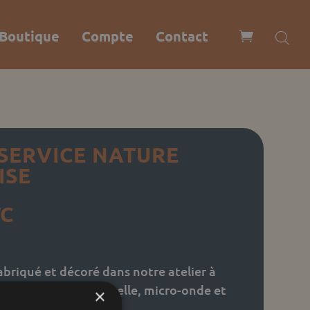
Boutique
Compte
Contact
 SERVICE NATURE
ISE
TC
fabriqué et décoré dans notre atelier à
mpatible Lave-vaisselle, micro-onde et
×