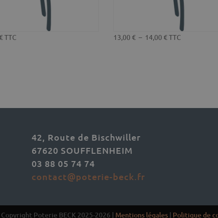
Plage
€
TTC
13,00
€
–
14,00
€
TTC
de
prix :
13,00 €
à
14,00 €
42, Route de Bischwiller
67620 SOUFFLENHEIM
03 88 05 74 74
contact@poterie-beck.fr
 Copyright Poterie BECK 2025-2026 |
Mentions légales
|
Politique de c