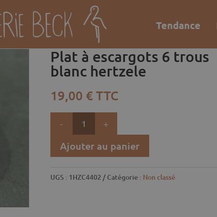
Tendance
scargots 6 trous blanc hertzele
Plat à escargots 6 trous
blanc hertzele
19,00
€
TTC
quantité
de
Plat
Ajouter au panier
à
escargots
UGS :
1HZC4402
Catégorie :
Non classé
6
trous
blanc