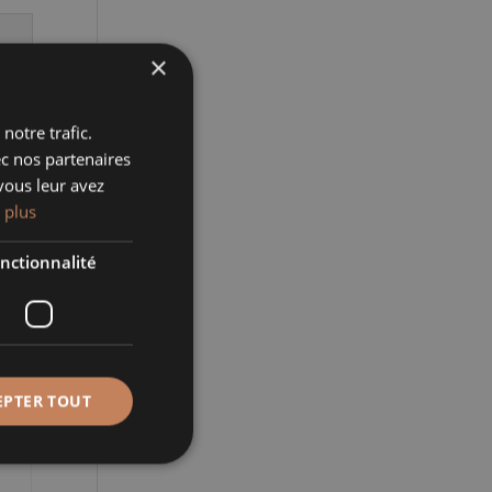
×
notre trafic.
ec nos partenaires
vous leur avez
 plus
nctionnalité
S
EPTER TOUT