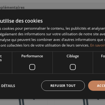
hertzele
mplémentaires
utilise des cookies
sanaux, soigneusement fabriqués à la main pour offrir une
 cookies pour personnaliser le contenu, les publicités et analyser 
 uniforme, avec des empreintes parfaitement adaptées pour
galement des informations sur votre utilisation de notre site av
'analyse qui peuvent les combiner avec d'autres informations que 
 ont collectées lors de votre utilisation de leurs services.
En savoir
t
Performance
Ciblage
Fo
s
AT À OREILLES
PLAT À OREILLE
ANC HERTZELE
COCOTTE
 DÉTAILS
REFUSER TOUT
ACC