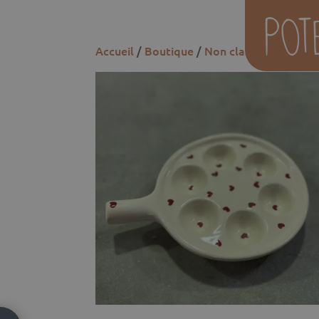
Accueil
/
Boutique
/
Non classé
/ Plat à e