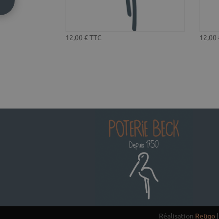
12,00
€
TTC
12,00
Réalisation
Reügo
|