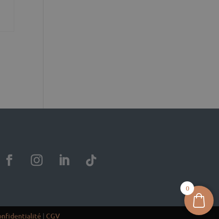
0
onfidentialité
|
CGV