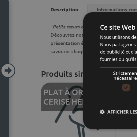
Description
Informations co
Ce site Web 
"
"
Petits cœurs d'Alsace
Découvrez notre plat à escargots arti
Nous utilisons des
présentation élégante et une cuisson
Nous partageons é
savourer chaque escargot.
de publicité et d
fournies ou qu'ils

Produits similaires
Strictemen
nécessaire
PLAT À OREILLES
PL
CERISE HERTZELE
BL
AFFICHER LES