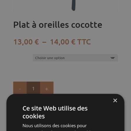
Plat à oreilles cocotte
Plage
13,00
€
–
14,00
€
TTC
de
prix :
Taille
13,00 €
à
14,00 €
quantité
de
×
Plat
Ajouter au panier
Ce site Web utilise des
à
cookies
oreilles
UGS :
ND
Catégorie :
Non classé
cocotte
Nous utilisons des cookies pour