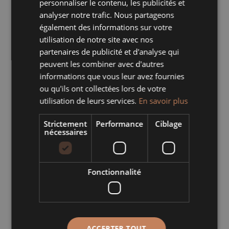
personnaliser le contenu, les publicités et
analyser notre trafic. Nous partageons
également des informations sur votre
Description
utilisation de notre site avec nos
partenaires de publicité et d'analyse qui
Informations complémentaires
peuvent les combiner avec d'autres
informations que vous leur avez fournies
"
"
Une poule dans les airs
ou qu'ils ont collectées lors de votre
Optez pour nos plats ovales et ronds,
utilisation de leurs services.
En savoir plus
alliant élégance et fonctionnalité pour
présenter et servir vos créations
Strictement
Performance
Ciblage
nécessaires
culinaires avec style.
Fonctionnalité
Produits similaires
CARAFE
ASSIETTE
ACCEPTER TOUT