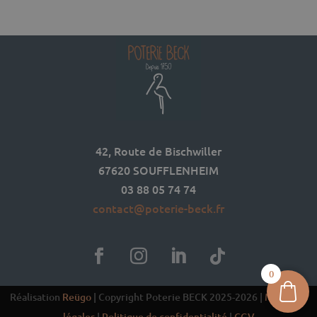
42, Route de Bischwiller
67620 SOUFFLENHEIM
03 88 05 74 74
contact@poterie-beck.fr
0
Réalisation
Reügo
| Copyright Poterie BECK 2025-2026 |
Mentions
légales
|
Politique de confidentialité
|
CGV