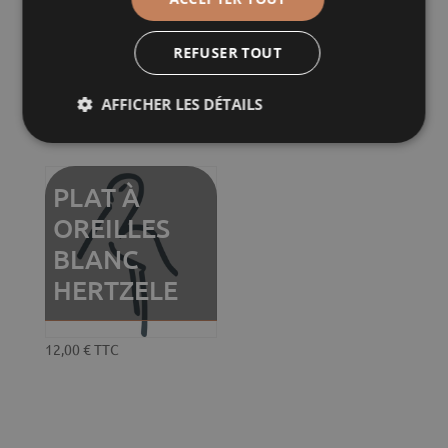
REFUSER TOUT
AFFICHER LES DÉTAILS
Plage
Plage
30,00
€
–
50,00
€
TTC
30,00
€
–
45,00
€
TTC
de
de
prix :
prix :
30,00 €
30,00 €
PLAT À
à
à
OREILLES
50,00 €
45,00 €
BLANC
HERTZELE
12,00
€
TTC