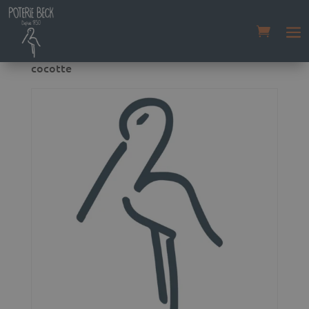
Accueil
/
Boutique
/
Non classé
/ Plat à oreilles
cocotte