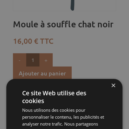
Moule à souffle chat noir
16,00
€
TTC
quantité
de
Moule
Ajouter au panier
à
×
souffle
Ce site Web utilise des
UGS :
0CHN4820
Catégorie :
Non classé
chat
cookies
noir
Nous utilisons des cookies pour
personnaliser le contenu, les publicités et
Description
analyser notre trafic. Nous partageons