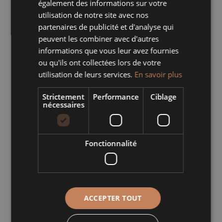
également des informations sur votre
Informations complémentaires
utilisation de notre site avec nos
partenaires de publicité et d'analyse qui
"
"
Le deuxième meilleur ami de l'homme
peuvent les combiner avec d'autres
Découvrez notre moule à soufflé de
informations que vous leur avez fournies
qualité professionnelle, conçu pour
ou qu'ils ont collectées lors de votre
sublimer vos desserts et garantir des
utilisation de leurs services.
En savoir plus
résultats parfaits à chaque utilisation.
Strictement
Performance
Ciblage
nécessaires
Produits similaires
Fonctionnalité
PLAT À
CARAFE
OREILLES
CERISE
ACCEPTER TOUT
HERTZELE