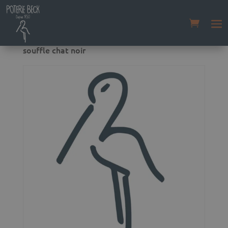
Accueil
/
Boutique
/
Non classé
/ Moule à
souffle chat noir