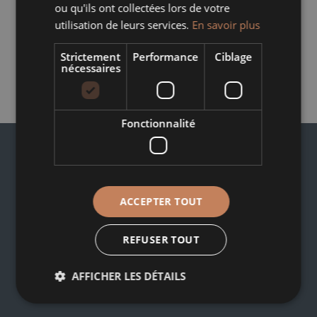
ou qu'ils ont collectées lors de votre
utilisation de leurs services.
En savoir plus
Strictement
Performance
Ciblage
nécessaires
31,00
€
TTC
Fonctionnalité
ACCEPTER TOUT
42, Route de Bischwiller
REFUSER TOUT
67620 SOUFFLENHEIM
03 88 05 74 74
AFFICHER LES DÉTAILS
contact@poterie-beck.fr