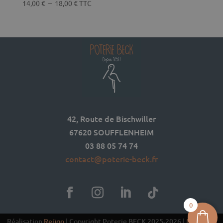
Plage
14,00
€
–
18,00
€
TTC
de
prix :
14,00 €
à
18,00 €
42, Route de Bischwiller
67620 SOUFFLENHEIM
03 88 05 74 74
contact@poterie-beck.fr
0
Réalisation
Reügo
| Copyright Poterie BECK 2025-2026 |
Mentions