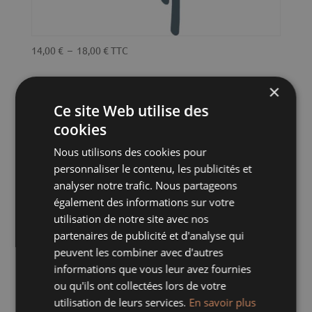
Plage
14,00
€
–
18,00
€
TTC
de
prix :
×
14,00 €
SERVICE BISTROT CERISE HERTZELE
Ce site Web utilise des
à
cookies
18,00 €
Nous utilisons des cookies pour
personnaliser le contenu, les publicités et
analyser notre trafic. Nous partageons
également des informations sur votre
utilisation de notre site avec nos
partenaires de publicité et d'analyse qui
peuvent les combiner avec d'autres
informations que vous leur avez fournies
ou qu'ils ont collectées lors de votre
utilisation de leurs services.
En savoir plus