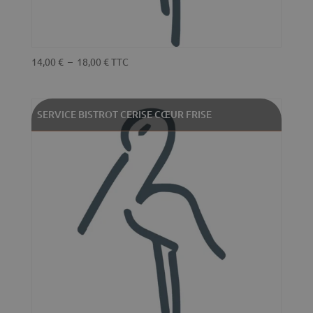
Plage
14,00
€
–
18,00
€
TTC
de
prix :
14,00 €
SERVICE BISTROT CERISE CŒUR FRISE
à
18,00 €