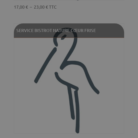
Plage
17,00
€
–
23,00
€
TTC
de
prix :
17,00 €
SERVICE BISTROT NATURE CŒUR FRISE
à
23,00 €