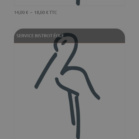
Plage
14,00
€
–
18,00
€
TTC
de
prix :
14,00 €
SERVICE BISTROT ÉOLE
à
18,00 €