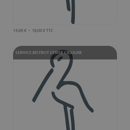
Plage
14,00
€
–
18,00
€
TTC
de
prix :
14,00 €
SERVICE BISTROT CERISE CIGOGNE
à
18,00 €