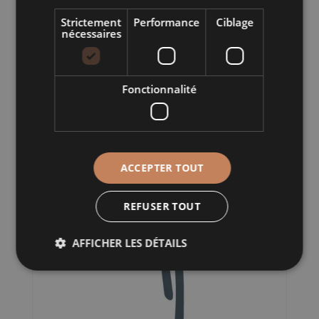
Strictement
Performance
Ciblage
nécessaires
Plage
14,00
€
–
18,00
€
TTC
de
prix :
14,00 €
Fonctionnalité
SERVICE BISTROT CHAT NOIR
à
18,00 €
ACCEPTER TOUT
REFUSER TOUT
AFFICHER LES DÉTAILS