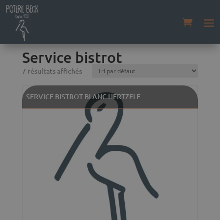
Accueil
/
Boutique
/
La table
/ Service bistrot
Service bistrot
7 résultats affichés
SERVICE BISTROT BLANC HERTZELE