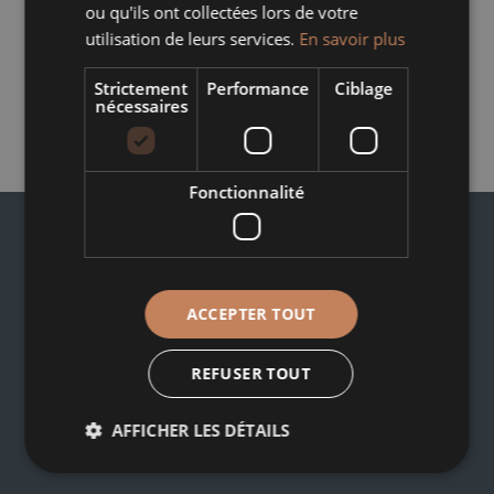
ou qu'ils ont collectées lors de votre
utilisation de leurs services.
En savoir plus
Strictement
Performance
Ciblage
nécessaires
45,00
€
TTC
Fonctionnalité
ACCEPTER TOUT
42, Route de Bischwiller
REFUSER TOUT
67620 SOUFFLENHEIM
03 88 05 74 74
AFFICHER LES DÉTAILS
contact@poterie-beck.fr