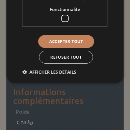
Fonctionnalité
Taille
quantité
ACCEPTER TOUT
de
Terrine
REFUSER TOUT
ovale
Ajouter au panier
AFFICHER LES DÉTAILS
nature
marguerite
Informations
complémentaires
Poids
1,13 kg