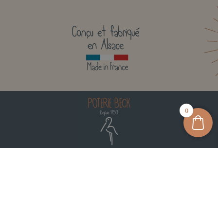
0
42, Route de Bischwiller
67620 SOUFFLENHEIM
03 88 05 74 74
contact@poterie-beck.fr