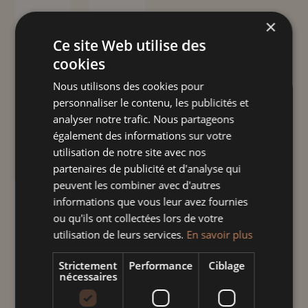
×
Ce site Web utilise des
cookies
Nous utilisons des cookies pour
TERRINE OVALE NATURE
personnaliser le contenu, les publicités et
MARGUERITE
analyser notre trafic. Nous partageons
également des informations sur votre
Plage
26,00
€
–
80,00
€
TTC
utilisation de notre site avec nos
de
partenaires de publicité et d'analyse qui
prix :
"L'incontournable de Soufflenheim"
peuvent les combiner avec d'autres
26,00 €
informations que vous leur avez fournies
Terrine ovale fabriquée et décorée à la
à
ou qu'ils ont collectées lors de votre
main, dans notre atelier à Soufflenheim
utilisation de leurs services.
En savoir plus
80,00 €
en Alsace.
Compatible lave-vaisselle, micro-onde et
Strictement
Performance
Ciblage
nécessaires
four.