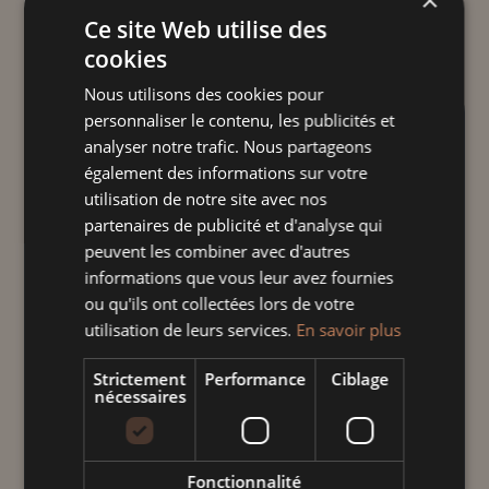
×
Ce site Web utilise des
cookies
Nous utilisons des cookies pour
TERRINE OVALE ÉOLE
personnaliser le contenu, les publicités et
analyser notre trafic. Nous partageons
Plage
31,00
€
–
98,00
€
TTC
également des informations sur votre
utilisation de notre site avec nos
de
partenaires de publicité et d'analyse qui
prix :
"La saison des pissenlits"
peuvent les combiner avec d'autres
31,00 €
Terrine ovale fabriquée et décorée à la
informations que vous leur avez fournies
à
main, dans notre atelier à Soufflenheim
ou qu'ils ont collectées lors de votre
98,00 €
en Alsace.
utilisation de leurs services.
En savoir plus
Compatible lave-vaisselle, micro-onde et
Strictement
Performance
Ciblage
four.
nécessaires
Taille
Fonctionnalité