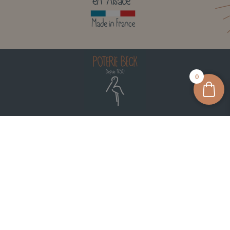
0
42, Route de Bischwiller
67620 SOUFFLENHEIM
03 88 05 74 74
contact@poterie-beck.fr