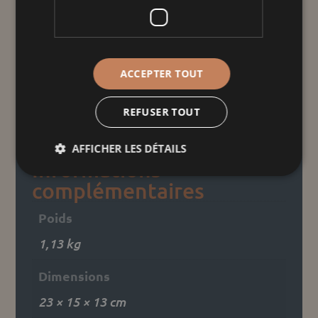
quantité
de
ACCEPTER TOUT
Terrine
ovale
Ajouter au panier
REFUSER TOUT
éole
AFFICHER LES DÉTAILS
Informations
complémentaires
Poids
1,13 kg
Dimensions
23 × 15 × 13 cm