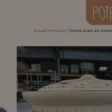
Accueil
Produit
Terrine ovale alt schùl

