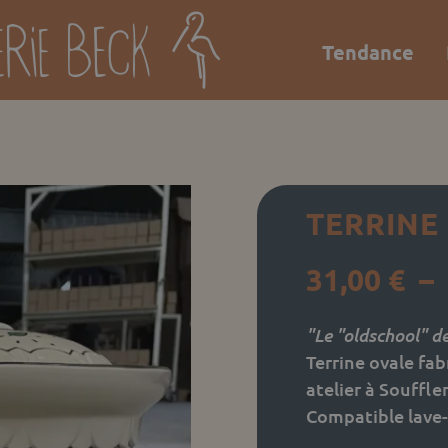
Tendance
e
TERRINE
31,00
€
–
"Le "oldschool" d
Terrine ovale fab
atelier à Souffle
Compatible lave-v