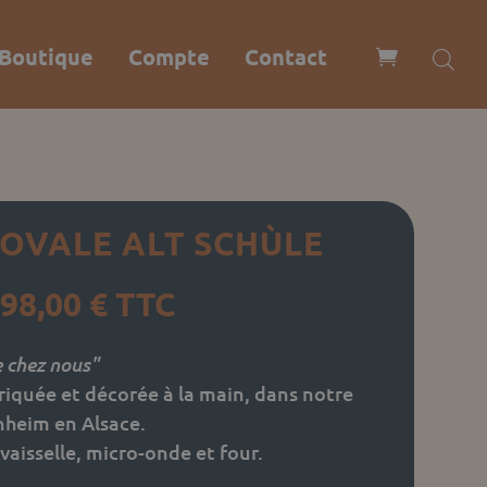
Boutique
Compte
Contact
 OVALE ALT SCHÙLE
Plage
98,00
€
TTC
de
prix :
e chez nous"
31,00 €
riquée et décorée à la main, dans notre
à
nheim en Alsace.
98,00 €
aisselle, micro-onde et four.