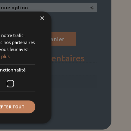
×
notre trafic.
Ajouter au panier
ec nos partenaires
vous leur avez
ons complémentaires
 plus
1,13 kg
nctionnalité
23 × 15 × 13 cm
EPTER TOUT