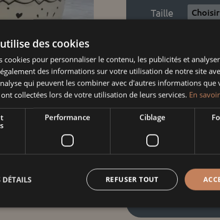
Taille
utilise des cookies
quantité
 cookies pour personnaliser le contenu, les publicités et analyser 
galement des informations sur votre utilisation de notre site av
de
'analyse qui peuvent les combiner avec d'autres informations que 
Terrine
Informati
 ont collectées lors de votre utilisation de leurs services.
En savoir
ovale
alt
Poids
t
Performance
Ciblage
Fo
s
schùle
Dimensions
 DÉTAILS
REFUSER TOUT
ACC