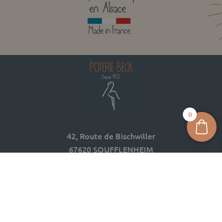
0
42, Route de Bischwiller
67620 SOUFFLENHEIM
03 88 05 74 74
contact@poterie-beck.fr