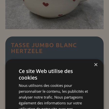
TASSE JUMBO BLANC
HERTZELE
16,00
€
TTC
×
Ce site Web utilise des
cookies
Petits cœurs d'Alsace
"
"
Découvrez notre tasse jumbo en
Nous utilisons des cookies pour
céramique faite à la main, idéale pour
personnaliser le contenu, les publicités et
analyser notre trafic. Nous partageons
savourer vos boissons préférées en grande
également des informations sur votre
quantité tout en ajoutant une touche
utilisation de notre site avec nos