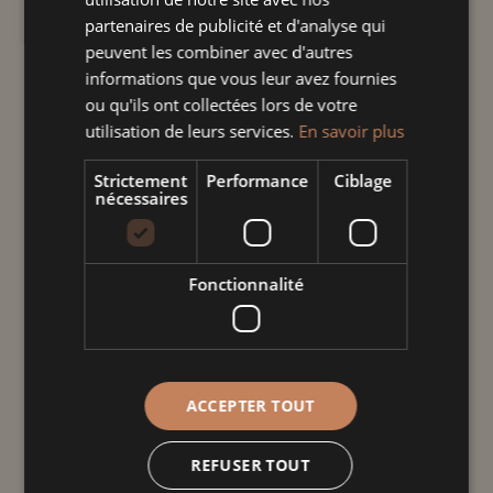
d'artisanat unique à votre quotidien.
partenaires de publicité et d'analyse qui
peuvent les combiner avec d'autres
quantité
informations que vous leur avez fournies
de
ou qu'ils ont collectées lors de votre
Tasse
utilisation de leurs services.
En savoir plus
jumbo
Ajouter au panier
Strictement
Performance
Ciblage
blanc
nécessaires
hertzele
Informations
Fonctionnalité
complémentaires
Poids
0,310 kg
ACCEPTER TOUT
Dimensions
12 × 8 cm
REFUSER TOUT