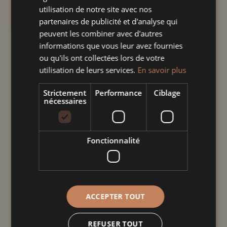
quantité tout en ajoutant une touche
utilisation de notre site avec nos
partenaires de publicité et d'analyse qui
d'artisanat unique à votre quotidien.
peuvent les combiner avec d'autres
informations que vous leur avez fournies
quantité
ou qu'ils ont collectées lors de votre
de
utilisation de leurs services.
En savoir plus
Tasse
jumbo
Strictement
Performance
Ciblage
Ajouter au panier
nécessaires
blanc
cœur
Alsace
Informations
Fonctionnalité
complémentaires
Poids
0,310 kg
ACCEPTER TOUT
Dimensions
REFUSER TOUT