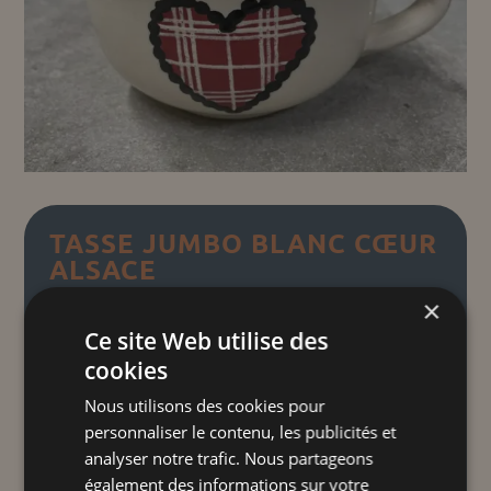
TASSE JUMBO BLANC CŒUR
ALSACE
×
16,00
€
TTC
Ce site Web utilise des
cookies
Quand la Kelsch s'invite sur la poterie
"
"
Nous utilisons des cookies pour
Découvrez notre tasse jumbo en
personnaliser le contenu, les publicités et
céramique faite à la main, idéale pour
analyser notre trafic. Nous partageons
savourer vos boissons préférées en grande
également des informations sur votre