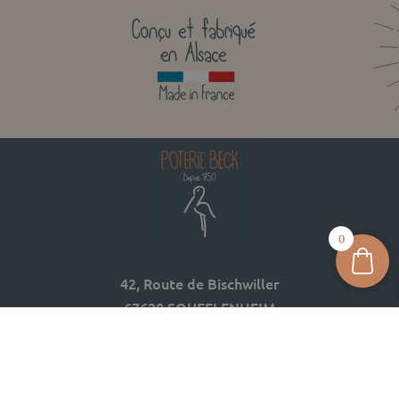
0
42, Route de Bischwiller
67620 SOUFFLENHEIM
03 88 05 74 74
contact@poterie-beck.fr