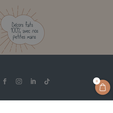
0
onfidentialité
|
CGV