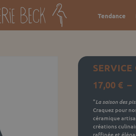
Tendance
SERVICE
17,00
€
–
La saison des pis
"
Craquez pour no
céramique artisa
créations culina
raffinée et éléga