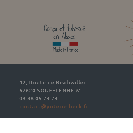
42, Route de Bischwiller
67620 SOUFFLENHEIM
03 88 05 74 74
contact@poterie-beck.fr
 Copyright Poterie BECK 2025-2026 |
Mentions légales
|
Politique de c