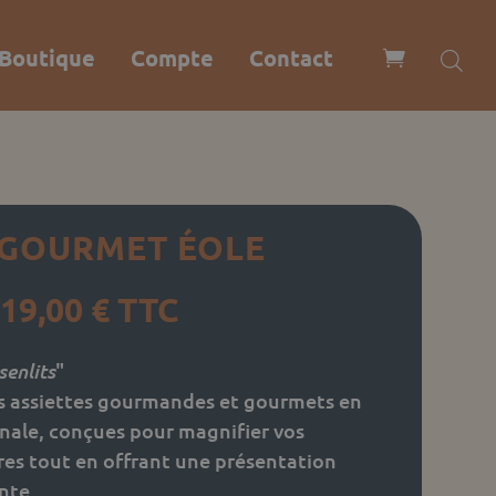
Boutique
Compte
Contact
 GOURMET ÉOLE
Plage
19,00
€
TTC
de
prix :
senlits
"
17,00 €
s assiettes gourmandes et gourmets en
à
nale, conçues pour magnifier vos
19,00 €
ires tout en offrant une présentation
nte.