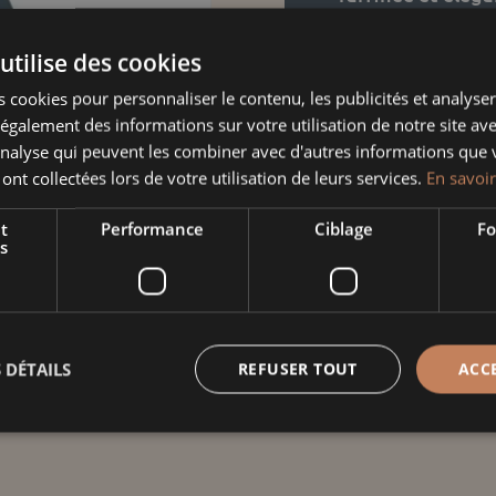
Taille
utilise des cookies
 cookies pour personnaliser le contenu, les publicités et analyser 
galement des informations sur votre utilisation de notre site av
'analyse qui peuvent les combiner avec d'autres informations que 
quantité
 ont collectées lors de votre utilisation de leurs services.
En savoir
de
Service
t
Performance
Ciblage
Fo
Informati
s
Gourmet
éole
Poids
Dimensions
 DÉTAILS
REFUSER TOUT
ACC