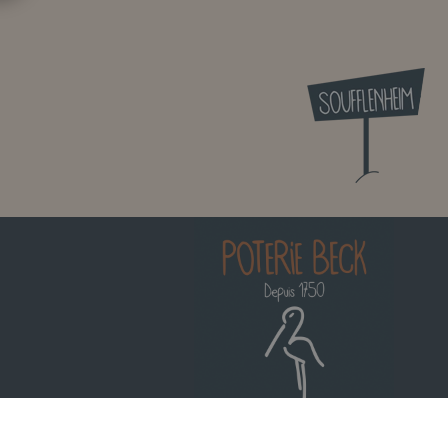
Réalisation
Reügo
|