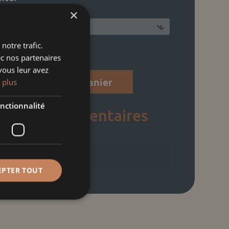
×
notre trafic.
ec nos partenaires
vous leur avez
Ajouter au panier
 plus
nctionnalité
ons complémentaires
ND
ND
EPTER TOUT