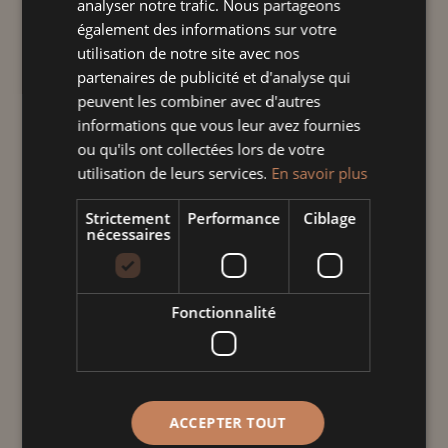
analyser notre trafic. Nous partageons
à
gourmets en céramique artisanale,
également des informations sur votre
16,00 €
conçues pour magnifier vos créations
utilisation de notre site avec nos
culinaires tout en offrant une
partenaires de publicité et d'analyse qui
présentation raffinée et élégante.
peuvent les combiner avec d'autres
informations que vous leur avez fournies
ou qu'ils ont collectées lors de votre
Taille
utilisation de leurs services.
En savoir plus
Strictement
Performance
Ciblage
nécessaires
quantité
de
Service
Fonctionnalité
Gourmet
Ajouter au panier
cerise
hertzele
Informations
ACCEPTER TOUT