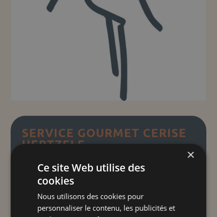
SERVICE GOURMET CERISE
HERTZELE
×
Ce site Web utilise des
Plage
14,00
€
–
16,00
€
TTC
cookies
de
prix :
Nous utilisons des cookies pour
Petits cœurs d'Alsace
"
"
14,00 €
personnaliser le contenu, les publicités et
Craquez pour nos assiettes gourmandes et