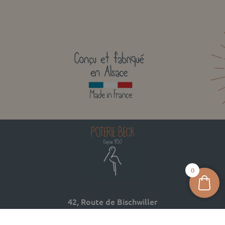
0
42, Route de Bischwiller
67620 SOUFFLENHEIM