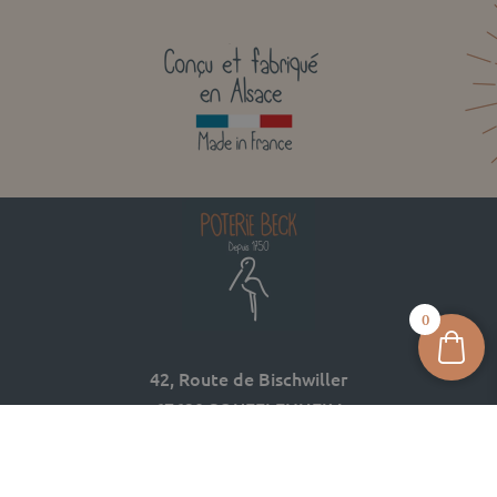
0
42, Route de Bischwiller
67620 SOUFFLENHEIM
03 88 05 74 74
contact@poterie-beck.fr