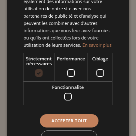
également des informations sur votre
fonctionnalité lors de vos repas en famille
utilisation de notre site avec nos
ou entre amis.
partenaires de publicité et d'analyse qui
peuvent les combiner avec d'autres
informations que vous leur avez fournies
Taille
ou qu'ils ont collectées lors de votre
utilisation de leurs services.
En savoir plus
Strictement
Performance
Ciblage
quantité
nécessaires
de
Saladier
carré
Fonctionnalité
Ajouter au panier
éole
Informations
ACCEPTER TOUT
complémentaires
Poids