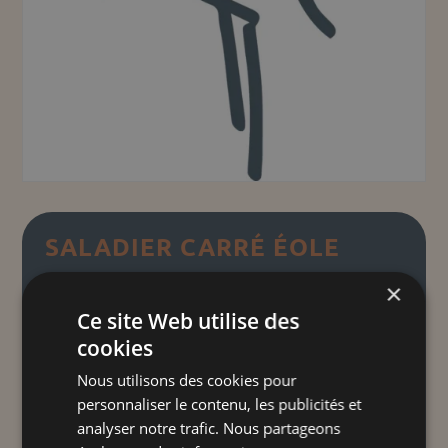
SALADIER CARRÉ ÉOLE
×
Plage
17,00
€
–
27,00
€
TTC
Ce site Web utilise des
de
cookies
prix :
La saison des pissenlits
"
"
17,00 €
Nous utilisons des cookies pour
Découvrez nos saladiers carrés en
personnaliser le contenu, les publicités et
à
céramique, disponible en petit et grand
analyser notre trafic. Nous partageons
27,00 €
modèle, parfaits allier design moderne et