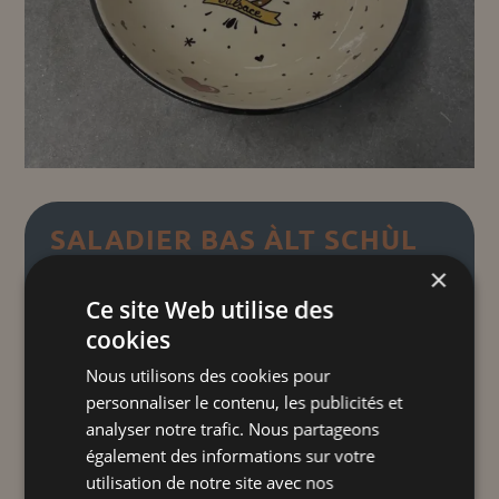
SALADIER BAS ÀLT SCHÙL
×
Plage
12,00
€
–
27,00
€
TTC
Ce site Web utilise des
de
cookies
prix :
Le "oldschool" de chez nous"
"
Nous utilisons des cookies pour
12,00 €
Notre saladier bas et notre écuelle, alliant
personnaliser le contenu, les publicités et
à
élégance et fonctionnalité, sont parfaits
analyser notre trafic. Nous partageons
27,00 €
pour sublimer vos préparations avec style.
également des informations sur votre
utilisation de notre site avec nos