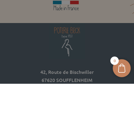
0
42, Route de Bischwiller
67620 SOUFFLENHEIM
03 88 05 74 74
contact@poterie-beck.fr
Réalisation
Reügo
| Copyright Poterie BECK 2025-2026 |
Mentions