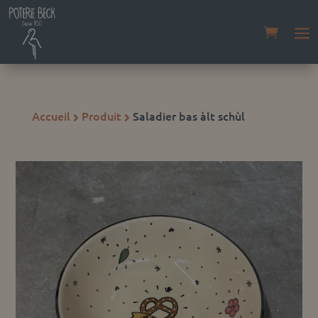
Accueil
Produit
Saladier bas àlt schùl

