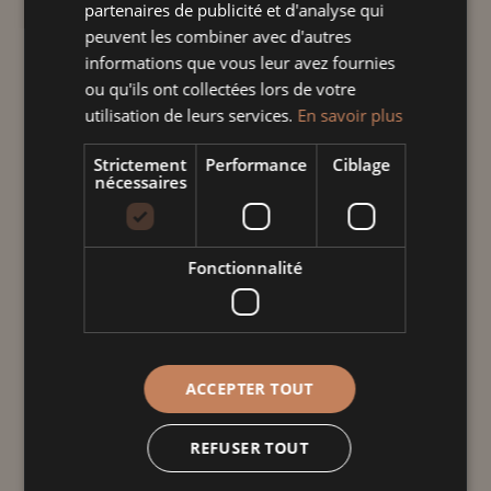
partenaires de publicité et d'analyse qui
Taille
peuvent les combiner avec d'autres
informations que vous leur avez fournies
ou qu'ils ont collectées lors de votre
utilisation de leurs services.
En savoir plus
quantité
de
Strictement
Performance
Ciblage
nécessaires
Saladier
bas
Ajouter au panier
àlt
Fonctionnalité
schùl
Informations
complémentaires
ACCEPTER TOUT
Poids
ND
REFUSER TOUT
Dimensions