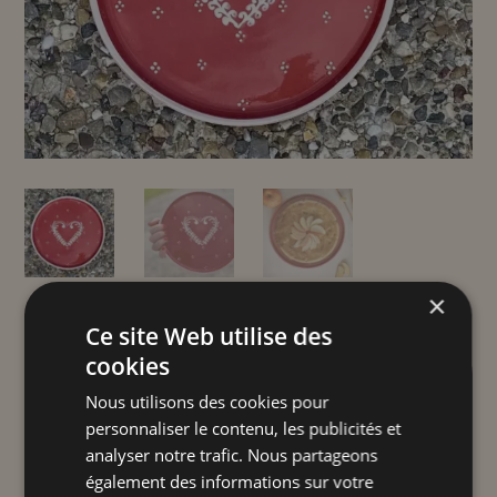
×
Ce site Web utilise des
cookies
PLAT GOURMET CERISE
CŒUR FRISE
Nous utilisons des cookies pour
personnaliser le contenu, les publicités et
analyser notre trafic. Nous partageons
26,00
€
TTC
également des informations sur votre