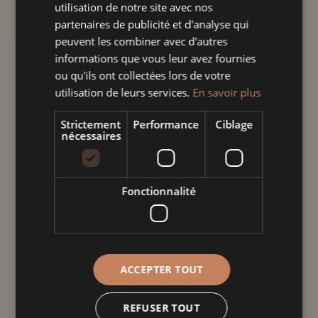
utilisation de notre site avec nos
L'intemporel
"
"
partenaires de publicité et d'analyse qui
Plat gourmet, fabriqué et décoré dans
peuvent les combiner avec d'autres
informations que vous leur avez fournies
notre atelier à Soufflenheim, Compatible
ou qu'ils ont collectées lors de votre
Lave-vaisselle, micro-onde et four.
utilisation de leurs services.
En savoir plus
quantité
Strictement
Performance
Ciblage
nécessaires
de
Plat
gourmet
Ajouter au panier
Fonctionnalité
cerise
cœur
frise
Informations
complémentaires
ACCEPTER TOUT
Poids
REFUSER TOUT
1,100 kg