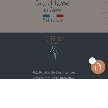
0
42, Route de Bischwiller
67620 SOUFFLENHEIM
03 88 05 74 74
contact@poterie-beck.fr