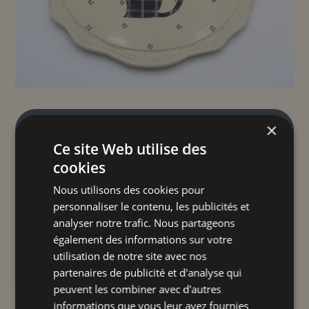
×
PLAT À TARTE CHAT NOIR
Ce site Web utilise des
cookies
35,00
€
TTC
Nous utilisons des cookies pour
personnaliser le contenu, les publicités et
"Le deuxième meilleur ami de l'homme"
analyser notre trafic. Nous partageons
Plat à tarte, fabriqué et décoré dans notre
également des informations sur votre
atelier à Soufflenheim, Compatible Lave-
utilisation de notre site avec nos
vaisselle, micro-onde et four.
partenaires de publicité et d'analyse qui
peuvent les combiner avec d'autres
quantité
informations que vous leur avez fournies