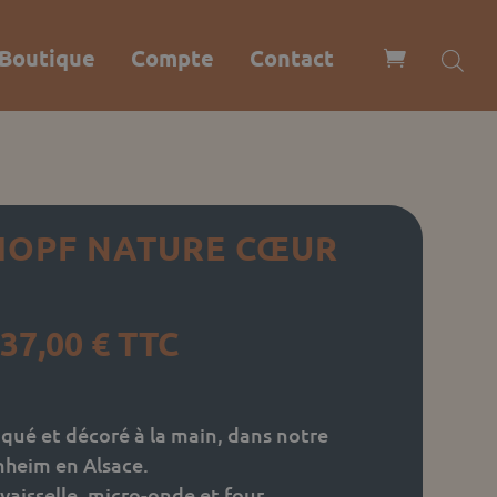
Boutique
Compte
Contact
OPF NATURE CŒUR
Plage
37,00
€
TTC
de
prix :
12,00 €
qué et décoré à la main, dans notre
à
nheim en Alsace.
37,00 €
aisselle, micro-onde et four.