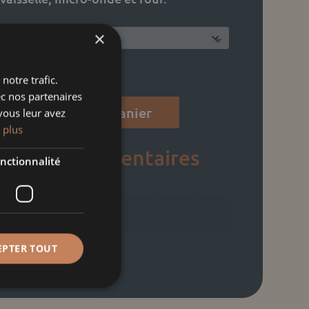
×
notre trafic.
ec nos partenaires
Ajouter au panier
vous leur avez
 plus
f
ons complémentaires
nctionnalité
ND
ND
EPTER TOUT