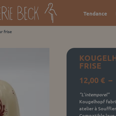
Tendance
 frise
KOUGELH
FRISE
12,00
€
–
"L'intemporel"
Kougelhopf fabri
atelier à Souffle
Compatible lave-v