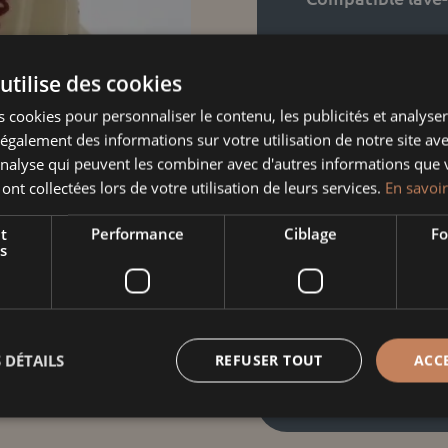
Taille
utilise des cookies
 cookies pour personnaliser le contenu, les publicités et analyser 
galement des informations sur votre utilisation de notre site av
quantité
'analyse qui peuvent les combiner avec d'autres informations que 
de
 ont collectées lors de votre utilisation de leurs services.
En savoir
Kougelhop
Informati
nature
t
Performance
Ciblage
Fo
s
cœur
Poids
frise
Dimensions
 DÉTAILS
REFUSER TOUT
ACC