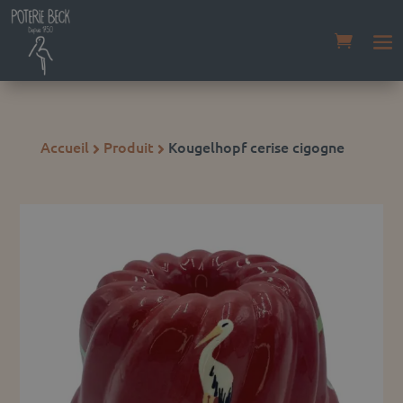
Accueil
Produit
Kougelhopf cerise cigogne

