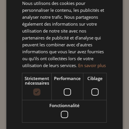
Plage
12,00
€
–
37,00
€
TTC
Nous utilisons des cookies pour
de
personnaliser le contenu, les publicités et
analyser notre trafic. Nous partageons
prix :
"Bien plus qu'un emblème"
également des informations sur votre
12,00 €
Kougelhopf fabriqué et décoré à la main,
utilisation de notre site avec nos
à
dans notre atelier à Soufflenheim en
partenaires de publicité et d'analyse qui
37,00 €
Alsace.
peuvent les combiner avec d'autres
Compatible lave-vaisselle, micro-onde et
informations que vous leur avez fournies
ou qu'ils ont collectées lors de votre
four.
utilisation de leurs services.
En savoir plus
Taille
Strictement
Performance
Ciblage
nécessaires
quantité
Fonctionnalité
de
Kougelhopf
cerise
Ajouter au panier