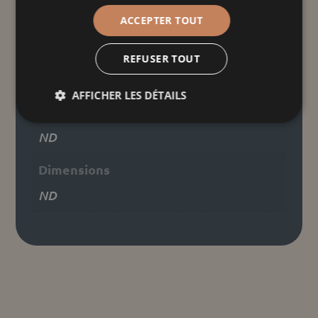
cigogne
ACCEPTER TOUT
Informations
REFUSER TOUT
complémentaires
AFFICHER LES DÉTAILS
Poids
ND
Dimensions
ND