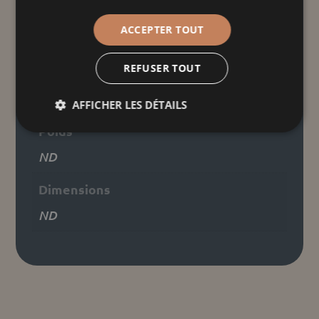
Blanc
Ajouter au panier
ACCEPTER TOUT
Cœur
Alsace
REFUSER TOUT
Informations
complémentaires
AFFICHER LES DÉTAILS
Poids
ND
Dimensions
ND