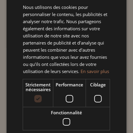
Nous utilisons des cookies pour
Plage
12,00
€
–
37,00
€
TTC
personnaliser le contenu, les publicités et
de
analyser notre trafic. Nous partageons
prix :
"Quand le Kelsch s'invite sur la poterie"
également des informations sur votre
12,00 €
utilisation de notre site avec nos
Moule à Kougelhopf fabriqué et décoré à
à
partenaires de publicité et d'analyse qui
la main dans notre atelier à Soufflenheim
37,00 €
peuvent les combiner avec d'autres
en Alsace.
informations que vous leur avez fournies
Compatible lave-vaisselle, micro-onde et
ou qu'ils ont collectées lors de votre
four.
utilisation de leurs services.
En savoir plus
Strictement
Performance
Ciblage
Taille
nécessaires
Fonctionnalité
quantité
de
Kougelhopf