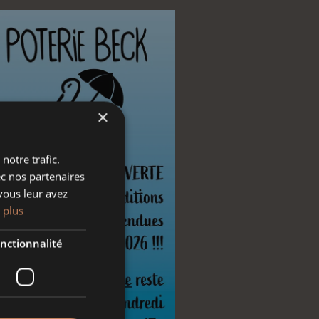
×
notre trafic.
ec nos partenaires
vous leur avez
 plus
nctionnalité