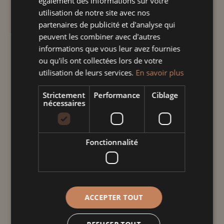
également des informations sur votre
ergonomiques pour une prise en main
utilisation de notre site avec nos
facile et un design unique qui apporte une
partenaires de publicité et d'analyse qui
touche d'authenticité.
peuvent les combiner avec d'autres
informations que vous leur avez fournies
quantité
ou qu'ils ont collectées lors de votre
de
utilisation de leurs services.
En savoir plus
Bol
Strictement
Performance
Ciblage
à
Ajouter au panier
nécessaires
oreilles
cerise
hertzele
Informations
Fonctionnalité
complémentaires
Poids
0,400 kg
ACCEPTER TOUT
Dimensions