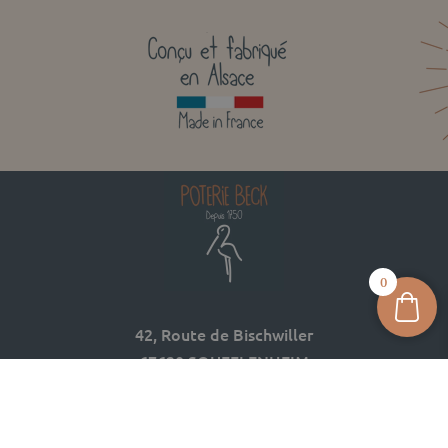
0
42, Route de Bischwiller
67620 SOUFFLENHEIM
03 88 05 74 74
contact@poterie-beck.fr