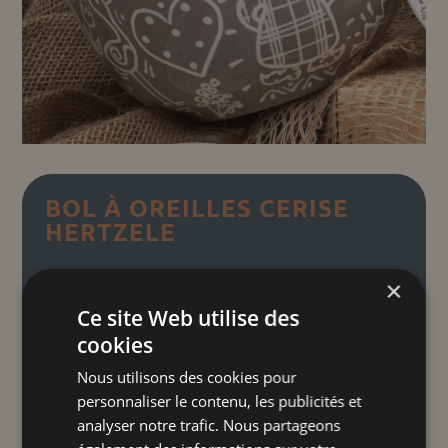
BOL À OREILLES CERISE
HERTZELE
13,00
€
TTC
×
Ce site Web utilise des
cookies
Petits cœurs d'Alsace
"
"
Nos bols à oreilles artisanaux, façonnés à
Nous utilisons des cookies pour
la main avec soin, allient élégance et
personnaliser le contenu, les publicités et
fonctionnalité, offrant des poignées
analyser notre trafic. Nous partageons