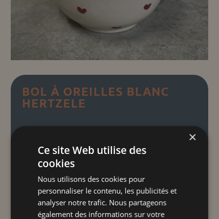
BOL À OREILLES BLANC
HERTZELE
13,00
€
TTC
×
Ce site Web utilise des
Petits cœurs d'Alsace
"
"
cookies
Nos bols à oreilles artisanaux, façonnés à
Nous utilisons des cookies pour
la main avec soin, allient élégance et
personnaliser le contenu, les publicités et
fonctionnalité, offrant des poignées
analyser notre trafic. Nous partageons
ergonomiques pour une prise en main
également des informations sur votre