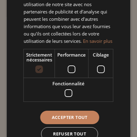
facile et un design unique qui apporte une
utilisation de notre site avec nos
touche d'authenticité.
partenaires de publicité et d'analyse qui
peuvent les combiner avec d'autres
informations que vous leur avez fournies
quantité
ou qu'ils ont collectées lors de votre
de
utilisation de leurs services.
En savoir plus
Bol
à
Ajouter au panier
Strictement
Performance
Ciblage
nécessaires
oreilles
blanc
hertzele
Informations
Fonctionnalité
complémentaires
Poids
0,400 kg
ACCEPTER TOUT
Dimensions
REFUSER TOUT