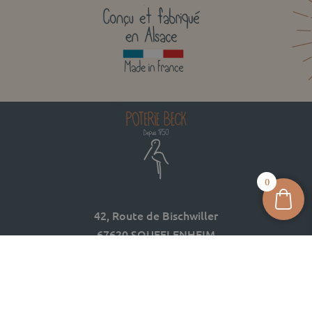
0
42, Route de Bischwiller
67620 SOUFFLENHEIM
03 88 05 74 74
contact@poterie-beck.fr