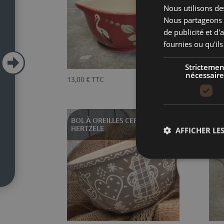
Nous utilisons des
Nous partageons é
de publicité et d
fournies ou qu'ils

Strictemen
nécessaire
13,00
€
TTC
13,
BOL À OREILLES CERISE
BO
HERTZELE
AFFICHER LES