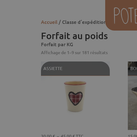
Accueil
/ Classe d’expédition du produit / 
Forfait au poids
Forfait par KG
Affichage de 1–9 sur 181 résultats
ASSIETTE
BO
Plage
30,00
€
–
45,00
€
TTC
15,