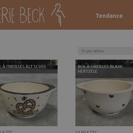
Tendance
Forfait au poids
L À OREILLES ÀLT SCHÙL
BOL À OREILLES BLANC
HERTZELE
00
€
TTC
13,00
€
TTC