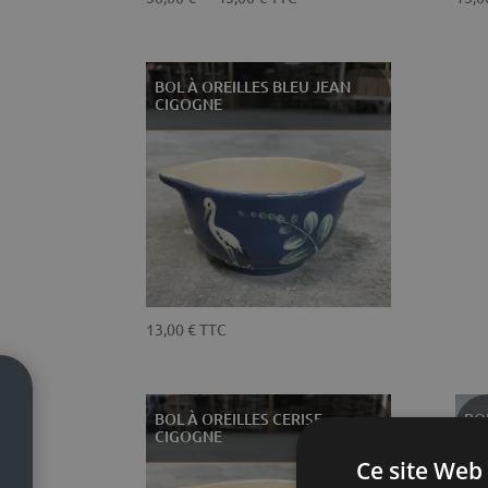
de
prix :
30,00 €
BOL À OREILLES BLEU JEAN
à
CIGOGNE
45,00 €
13,00
€
TTC
BOL À OREILLES CERISE
BO
CIGOGNE
FR
Ce site Web 