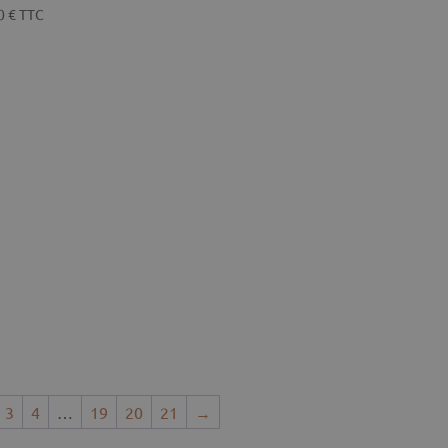
00
€
TTC
3
4
…
19
20
21
→