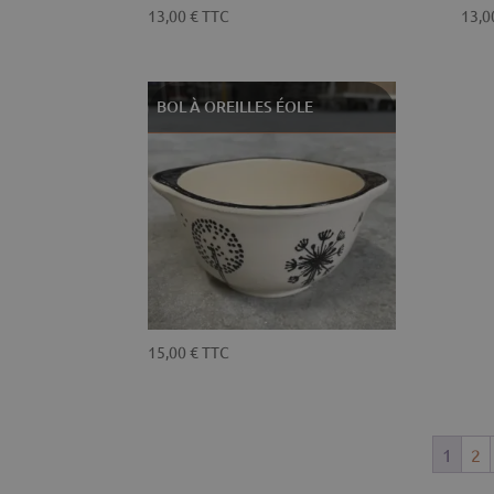
13,00
€
TTC
13,
BOL À OREILLES ÉOLE
15,00
€
TTC
1
2